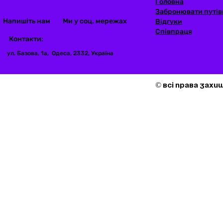
Головна
Забронювати путів
Напишіть нам
Ми у соц. мережах
Відгуки
Співпраця
Контакти:
ул. Базова, 1а, Одеса, 2332, Україна
© Всі права захи